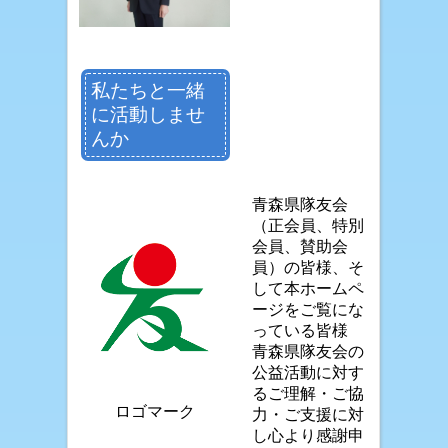
私たちと一緒
に活動しませ
んか
青森県隊友会
（正会員、特別
会員、賛助会
員）の皆様、そ
して本ホームペ
ージをご覧
にな
っている皆様
青森県隊友会の
公益活動に対す
るご理解・ご協
ロゴマーク
力・ご支援に対
し心より感謝申