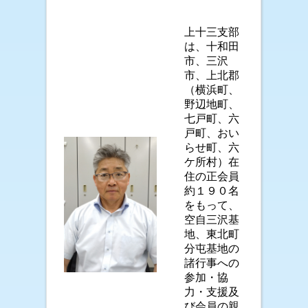
上十三支部
は、十和田
市、三沢
市、上北郡
（横浜町、
野辺地町、
七戸町、六
戸町、おい
らせ町、六
ケ所村）在
住の正会員
約１９０名
をもって、
空自三沢基
地、東北町
分屯基地の
諸行事への
参加・協
力・支援及
び会員の親