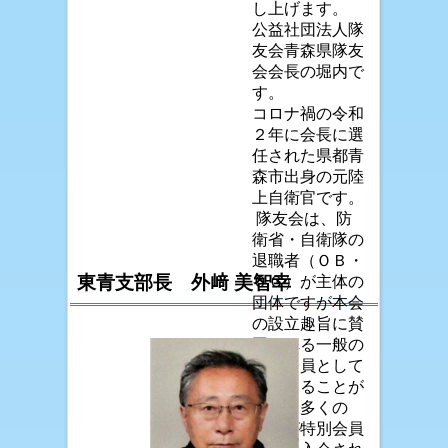
し上げます。
公益社団法人隊
友会青森県隊友
会会長の堀内で
す。
コロナ禍の令和
２年に会長に選
任された県都青
森市出身の元陸
上自衛官です。
隊友会は、防
衛省・自衛隊の
退職者（ＯＢ・
東青支部長 外﨑 美智幸
ＯＧ）が主体の
団体ですが本会
の設立趣旨に賛
同される一般の
方も会員として
参加することが
でき、多くの
方々が特別会員