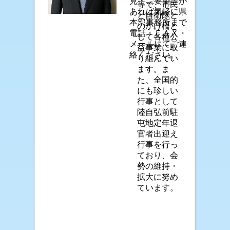
見・ご要望等が
等で、市民
あれば気軽に県
と自衛隊と
本部事務所まで
のかけ橋と
電話・ＦＡＸ・
して各種公
メールにてご連
益事業に取
絡ください。
り組んでい
ます。ま
た、全国的
にも珍しい
行事として
陸自弘前駐
屯地定年退
官者出迎え
行事を行っ
ており、会
勢の維持・
拡大に努め
ています。