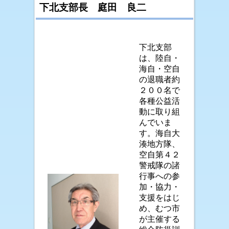
下北支部長 庭田 良二
下北支部
は、陸自・
海自・空自
の退職者約
２００名で
各種公益活
動に取り組
んでいま
す。海自大
湊地方隊、
空自第４２
警戒隊の諸
行事への参
加・協力・
支援をはじ
め、むつ市
が主催する