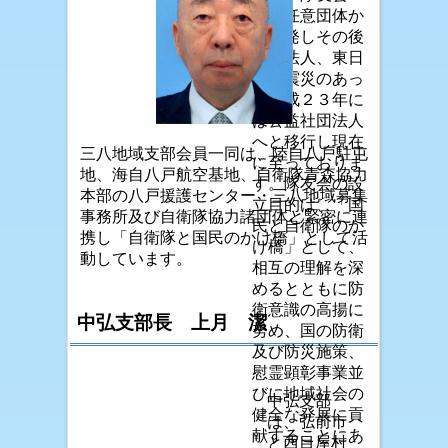
は、任意団体か
ら出発しその後
社団法人、東日
本大震災のあっ
た平成２３年に
は公益社団法人
へと移行し現在
三八地域支部会員一同は、陸自八戸駐屯
に至っておりま
地、海自八戸航空基地、自衛隊青森協力
す。隊友会の設
本部の八戸援護センター・三八地域募集
立目的は、「国
事務所及び自衛隊協力諸団体と緊密に連
民と自衛隊のか
携し「自衛隊と国民のかけ橋」として活
け橋」として、
動しています。
相互の理解を深
めるとともに防
衛意識の高揚に
中弘支部長 上月 潔
努め、国の防衛
及び防災施策、
慰霊顕彰事業並
びに地域社会の
中弘支部
健全な発展に貢
は、弘前市
献することにあ
と西目屋村