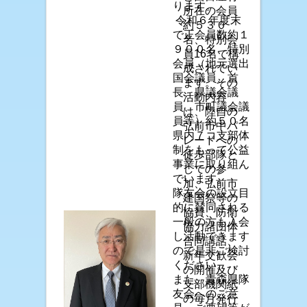
ります。
所在の会員
令和６年度末
約５３０
で正会員数約１
名、特別会
９００名、特別
員16名で構
会員（地元選出
成されてい
国会議員、首
ます。その
長、県議会議
活動内容
員、市町議会議
は、陸自の
員等）約５０名
弘前市中パ
県内７コ支部体
レードへの
制をもって公益
徒歩部隊と
事業に取り組ん
しての参
でいます。
加、弘前市
隊友会の設立目
建国祭等の
的に賛同される
協賛、防衛
一般の方も入会
協力諸団体
し活動できます
合同講話、
ので是非ご検討
新年交歓会
ください。
の開催及び
また、青森県隊
支部機関紙
友会へのご意
の毎月発行