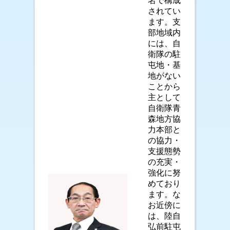
名で構成
されてい
ます。支
部地域内
には、自
衛隊の駐
屯地・基
地がない
ことから
主として
自衛隊青
森地方協
力本部と
の協力・
支援態勢
の充実・
強化に努
めており
ます。な
お近傍に
は、陸自
弘前駐屯