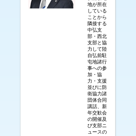
地が所在
している
ことから
隣接する
中弘支
部・西北
支部と協
力して陸
自弘前駐
屯地諸行
事への参
加・協
力・支援
並びに防
衛協力諸
団体合同
講話、新
年交歓会
の開催及
び支部ニ
ュースの