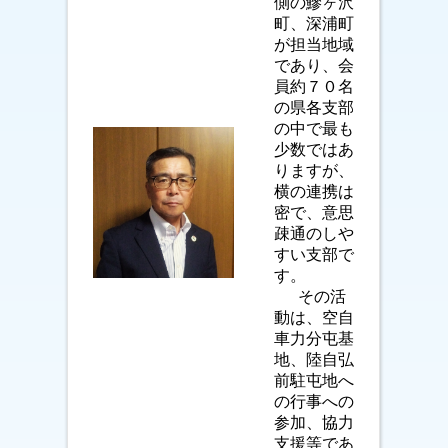
側の鰺ヶ沢
町、深浦町
が担当地域
であり、会
員約７０名
の県各支部
の中で最も
少数ではあ
りますが、
横の連携は
密で、意思
疎通のしや
すい支部で
す。
その活
動は、空自
車力分屯基
地、陸自弘
前駐屯地へ
の行事への
参加、協力
支援等であ