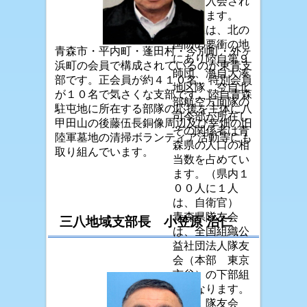
として入会され
ております。
青森県は、北の
国防の要衝の地
青森市・平内町・蓬田村・今別町・外ヶ
にあり陸自第９
浜町の会員で構成されているのが東青支
師団、海自大湊
部です。正会員が約４１０名、特別会員
地区隊、空自北
が１０名で気さくな支部です。陸自青森
部航空方面隊の
駐屯地に所在する部隊の応援を主体に八
司令部が所在し
甲田山の後藤伍長銅像周辺及び幸畑の旧
その関係者は青
陸軍墓地の清掃ボランティア活動等にも
森県の人口の相
取り組んでいます。
当数を占めてい
ます。（県内１
００人に１人
は、自衛官）
青森県隊友会
三八地域支部長 小笠原 治仁
は、全国組織公
益社団法人隊友
会（本部 東京
市谷）の下部組
織になります。
また、隊友会