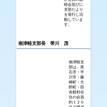
睦会並びに
支部だより
を発行し活
動していま
す。
南津軽支部長 帯川 茂
南津軽支
部は、黒
石市・平
川市・藤
崎町・大
鰐町・田
舎館村在
住の会員
約１２０